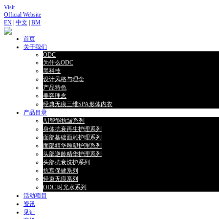
Visit
Official Website
EN
|
中文
|
BM
首页
关于我们
ODC
为什么ODC
黑科技
设计风格与理念
产品特色
美容理念
经典无痕三维SPA形体内衣
产品目录
AI智能抗皱系列
身体抗衰再生护理系列
面部基础面雕护理系列
面部精华雕塑护理系列
头部逆龄精华护理系列
头部抗衰洗护系列
抗衰保健系列
轻束无痕系列
ODC 时光水系列
活动项目
资讯
见证