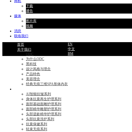
商机
下载
通告
媒体
图片库
视频
消息
联络我们
EN
首页
中文
关于我们
BM
ODC
为什么ODC
黑科技
设计风格与理念
产品特色
美容理念
经典无痕三维SPA形体内衣
产品目录
AI智能抗皱系列
身体抗衰再生护理系列
面部基础面雕护理系列
面部精华雕塑护理系列
头部逆龄精华护理系列
头部抗衰洗护系列
抗衰保健系列
轻束无痕系列