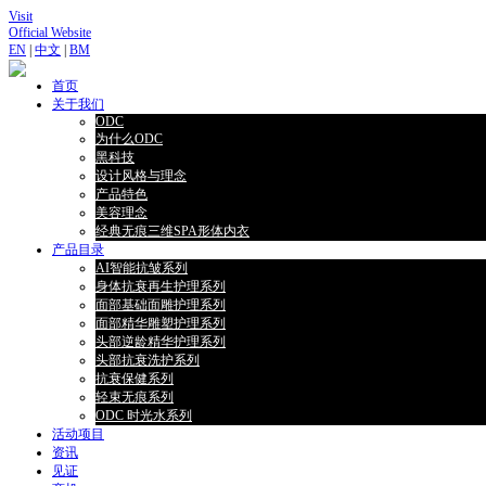
Visit
Official Website
EN
|
中文
|
BM
首页
关于我们
ODC
为什么ODC
黑科技
设计风格与理念
产品特色
美容理念
经典无痕三维SPA形体内衣
产品目录
AI智能抗皱系列
身体抗衰再生护理系列
面部基础面雕护理系列
面部精华雕塑护理系列
头部逆龄精华护理系列
头部抗衰洗护系列
抗衰保健系列
轻束无痕系列
ODC 时光水系列
活动项目
资讯
见证