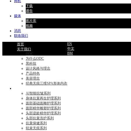
商机
下载
通告
媒体
图片库
视频
消息
联络我们
EN
首页
中文
关于我们
BM
ODC
为什么ODC
黑科技
设计风格与理念
产品特色
美容理念
经典无痕三维SPA形体内衣
产品目录
AI智能抗皱系列
身体抗衰再生护理系列
面部基础面雕护理系列
面部精华雕塑护理系列
头部逆龄精华护理系列
头部抗衰洗护系列
抗衰保健系列
轻束无痕系列