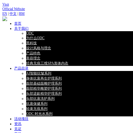
Visit
Official Website
EN
|
中文
|
BM
首页
关于我们
ODC
为什么ODC
黑科技
设计风格与理念
产品特色
美容理念
经典无痕三维SPA形体内衣
产品目录
AI智能抗皱系列
身体抗衰再生护理系列
面部基础面雕护理系列
面部精华雕塑护理系列
头部逆龄精华护理系列
头部抗衰洗护系列
抗衰保健系列
轻束无痕系列
ODC 时光水系列
活动项目
资讯
见证