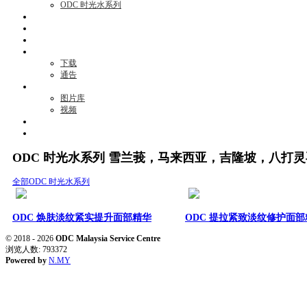
ODC 时光水系列
活动项目
资讯
见证
商机
下载
通告
媒体
图片库
视频
消息
联络我们
ODC 时光水系列 雪兰莪，马来西亚，吉隆坡，八打灵再也 Selangor, 
全部
ODC 时光水系列
ODC 焕肤淡纹紧实提升面部精华
ODC 提拉紧致淡纹修护面
© 2018 - 2026
ODC Malaysia Service Centre
浏览人数: 793372
Powered by
N.MY