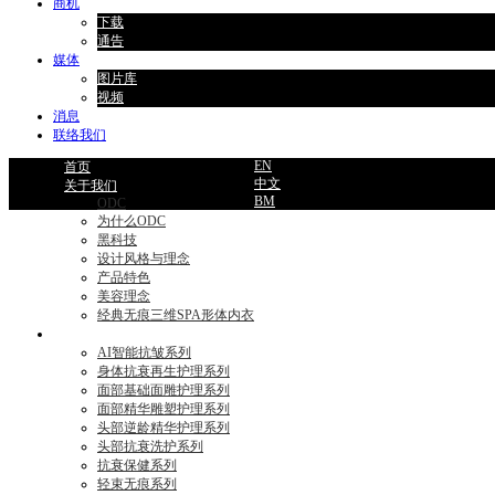
商机
下载
通告
媒体
图片库
视频
消息
联络我们
EN
首页
中文
关于我们
BM
ODC
为什么ODC
黑科技
设计风格与理念
产品特色
美容理念
经典无痕三维SPA形体内衣
产品目录
AI智能抗皱系列
身体抗衰再生护理系列
面部基础面雕护理系列
面部精华雕塑护理系列
头部逆龄精华护理系列
头部抗衰洗护系列
抗衰保健系列
轻束无痕系列