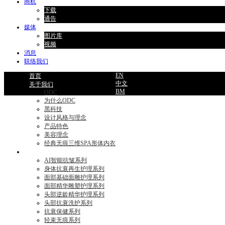
商机
下载
通告
媒体
图片库
视频
消息
联络我们
EN
首页
中文
关于我们
BM
ODC
为什么ODC
黑科技
设计风格与理念
产品特色
美容理念
经典无痕三维SPA形体内衣
产品目录
AI智能抗皱系列
身体抗衰再生护理系列
面部基础面雕护理系列
面部精华雕塑护理系列
头部逆龄精华护理系列
头部抗衰洗护系列
抗衰保健系列
轻束无痕系列