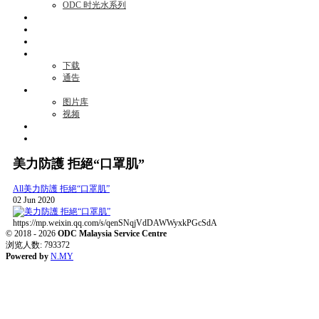
ODC 时光水系列
活动项目
资讯
见证
商机
下载
通告
媒体
图片库
视频
消息
联络我们
美力防護 拒絕“口罩肌”
All
美力防護 拒絕“口罩肌”
02 Jun 2020
https://mp.weixin.qq.com/s/qenSNqjVdDAWWyxkPGcSdA
© 2018 - 2026
ODC Malaysia Service Centre
浏览人数: 793372
Powered by
N.MY