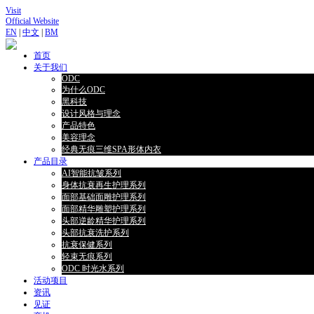
Visit
Official Website
EN
|
中文
|
BM
首页
关于我们
ODC
为什么ODC
黑科技
设计风格与理念
产品特色
美容理念
经典无痕三维SPA形体内衣
产品目录
AI智能抗皱系列
身体抗衰再生护理系列
面部基础面雕护理系列
面部精华雕塑护理系列
头部逆龄精华护理系列
头部抗衰洗护系列
抗衰保健系列
轻束无痕系列
ODC 时光水系列
活动项目
资讯
见证