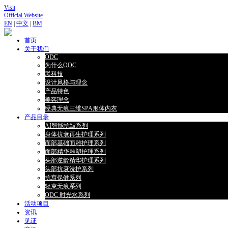
Visit
Official Website
EN
|
中文
|
BM
首页
关于我们
ODC
为什么ODC
黑科技
设计风格与理念
产品特色
美容理念
经典无痕三维SPA形体内衣
产品目录
AI智能抗皱系列
身体抗衰再生护理系列
面部基础面雕护理系列
面部精华雕塑护理系列
头部逆龄精华护理系列
头部抗衰洗护系列
抗衰保健系列
轻束无痕系列
ODC 时光水系列
活动项目
资讯
见证