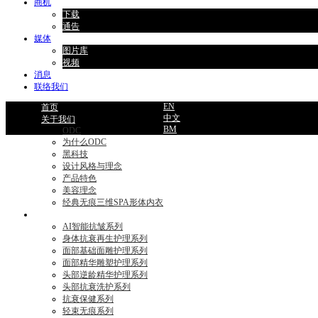
商机
下载
通告
媒体
图片库
视频
消息
联络我们
EN
首页
中文
关于我们
BM
ODC
为什么ODC
黑科技
设计风格与理念
产品特色
美容理念
经典无痕三维SPA形体内衣
产品目录
AI智能抗皱系列
身体抗衰再生护理系列
面部基础面雕护理系列
面部精华雕塑护理系列
头部逆龄精华护理系列
头部抗衰洗护系列
抗衰保健系列
轻束无痕系列